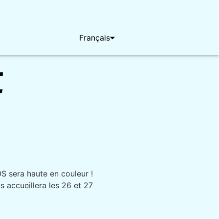
English
Français
Deutsch
t
S sera haute en couleur !
s accueillera les 26 et 27