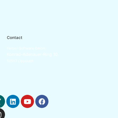
Contact
Ferber-Software GmbH
Konrad-Adenauer-Ring 10
59557 Lippstadt