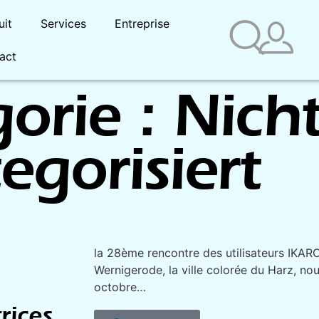
uit
Services
Entreprise
act
orie : Nich
egorisiert
la 28ème rencontre des utilisateurs IKARO
Wernigerode, la ville colorée du Harz, nou
octobre…
t
trices