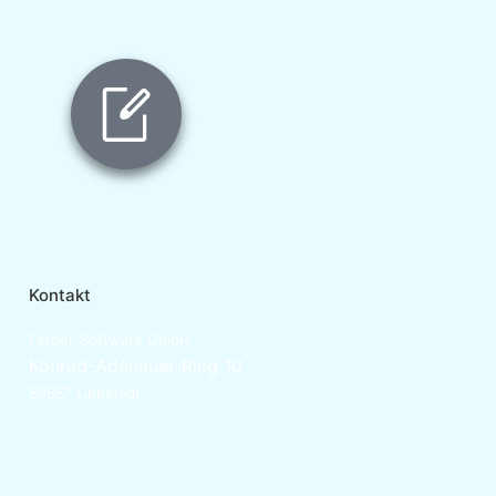
Kontakt
Ferber-Software GmbH
Konrad-Adenauer-Ring 10
59557 Lippstadt