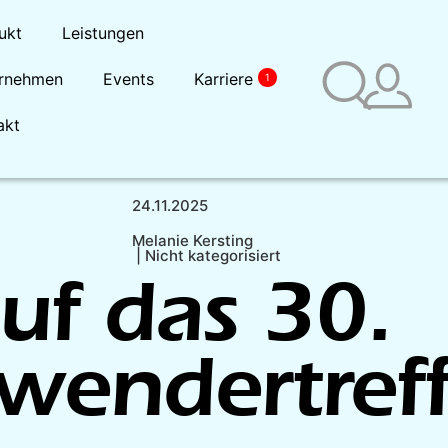
ukt
Leistungen
rnehmen
Events
Karriere
1
akt
24.11.2025
Melanie Kersting
|
Nicht kategorisiert
uf das 30.
wendertref