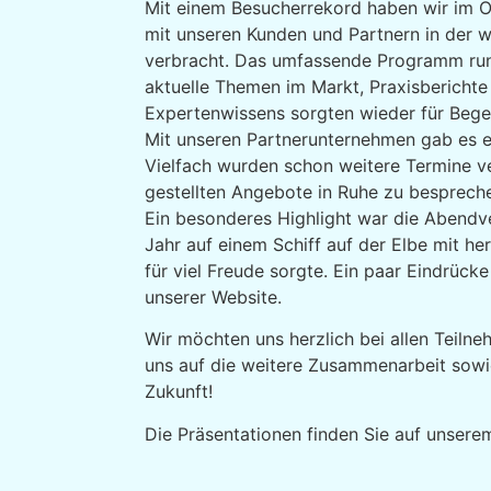
Mit einem Besucher­rekord haben wir im Ok
mit unseren Kunden und Partnern in der 
ver­bracht. Das um­fassende Programm r
aktuelle Themen im Markt, Praxis­berichte
Experten­wissens sorgten wieder für Be­ge
Mit unseren Partnerunternehmen gab es ei
Vielfach wurden schon weitere Termine ve
gestellten Angebote in Ruhe zu besprech
Ein beson­deres High­light war die Abend­v
Jahr auf einem Schiff auf der Elbe mit h
für viel Freude sorgte. Ein paar Eindrück
unserer Website.
Wir möchten uns herz­lich bei allen Teil­
uns auf die weitere Zusammen­arbeit sow
Zukunft!
Die Präsentationen finden Sie auf unsere