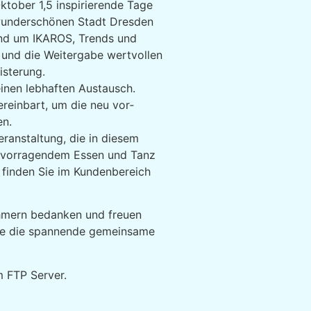
tober 1,5 in­spirierende Tage
wunder­schönen Stadt Dresden
und um IKAROS, Trends und
 und die Weitergabe wert­vollen
isterung.
nen leb­haften Austausch.
reinbart, um die neu vor­
en.
eranstaltung, die in diesem
ervor­ragendem Essen und Tanz
e finden Sie im Kundenbereich
nehmern bedanken und freuen
ie die spannende ge­meinsame
m FTP Server.