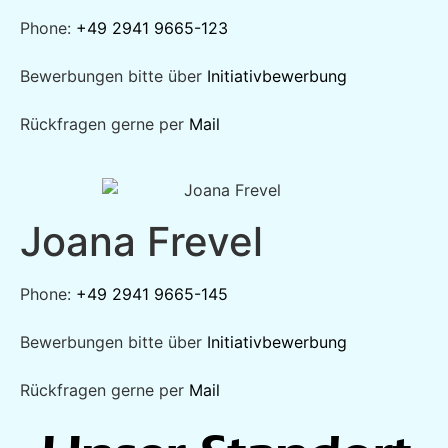
Phone:
+49 2941 9665-123
Heute profitieren sowohl Inkassounternehmen als auch
Anwaltskanzleien, Banken, Versicherungen und
Bewerbungen bitte über
Initiativbewerbung
Energieversorger von unserer Kompetenz und
Leidenschaft für IT.
Rückfragen gerne per
Mail
Joana Frevel
Phone:
+49 2941 9665-145
Bewerbungen bitte über
Initiativbewerbung
Rückfragen gerne per
Mail