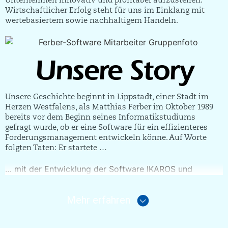
Wirtschaftlicher Erfolg steht für uns im Einklang mit
werte­basiertem sowie nachhaltigem Handeln.
Unsere Story
Unsere Geschichte beginnt in Lippstadt, einer Stadt im
Herzen Westfalens, als Matthias Ferber im Oktober 1989
bereits vor dem Beginn seines Informatikstudiums
gefragt wurde, ob er eine Software für ein effizienteres
Forderungsmanagement entwickeln könne. Auf Worte
folgten Taten: Er startete …
… mit der Entwicklung der Software IKAROS und
gründete zum 1. Mai 1990 sein eigenes Unternehmen.
Bereits im selben Jahr wurde eine erste Version der
Mehr erfahren
Software von den ersten beiden Anwenderunternehmen
produktiv genutzt und stiftete echten Kundennutzen.