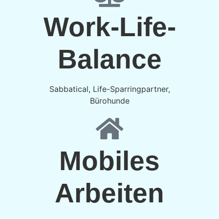
Abteilungs-Workshop
Work-Life-
Jahresgespräch
Meet & Greet
Balance
Mitarbeiterbefragung
Sabbatical, Life-Sparringpartner,
Bürohunde
Mobiles
Arbeiten