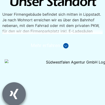
Unser Standort
Unser Firmengebäude befindet sich mitten in Lippstadt.
Je nach Wohnort erreichen wir es über den Bahnhof
nebenan, mit dem Fahrrad oder mit dem privaten PKW,
für den wir den Firmenparkplatz inkl. E-Ladesäulen
kostenlos nutzen können.
In der Mittagspause nutzen wir die vielfältigen
Mehr erfahren
Angebote der Innenstadt, die man fußläufig erreicht. Als
After-Work-Tipp empfehlen wir eine sportliche Einheit, z.
B. im gegenüberliegenden Gym, oder ein Treffen mit
Freunden und Kollegen in der von Studierenden
geprägten Kneipenszene.
Abwechslungsreiche Kulturangebote und ein von der
Natur geprägtes Stadtbild in Kombination mit
erschwinglichem Wohnraum machen Lippstadt und die
Umgebung zu einem attraktiven Wohnort. Unsere Stadt
und das Umland bieten zudem viele Möglichkeiten für
Freizeitaktivitäten. Rundum ein Platz zum Wohlfühlen!