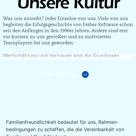
Unsere Kultur
Was uns antreibt? Jeder Einzelne von uns. Viele von uns
begleiten die Erfolgsgeschichte von Ferber-Software schon
seit den Anfängen in den 1990er Jahren. Andere sind erst
vor kurzem zu uns gestoßen und zu motivierten
Teamplayern bei uns geworden.
Wertschätzung und Vertrauen sind die Grundlagen
unseres Miteinanders. Jeder Mitarbeiter und jede
Mitarbeiterin unseres Unternehmens wird als Mensch
Mehr erfahren
und Persönlichkeit respektiert und geachtet.
Gute Gelegenheiten, den fast familiären Charakter
unseres Teams zu erleben, sind unsere gemeinsamen
Feiern: Weihnachtsfeier, Sommerfest, Tag der offenen
Tür, Familienfest und viele andere Veranstaltungen im
kleineren oder größeren Rahmen – Die Möglichkeit,
Familien­freundlich­keit bedeutet für uns, Rahmen­
gemeinsame Zeit zu verbringen, wird gern genutzt.
bedingungen zu schaffen, die die Verein­barkeit von