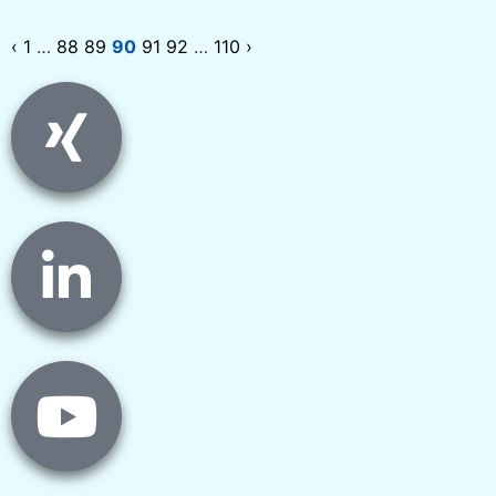
‹
1
…
88
89
90
91
92
…
110
›