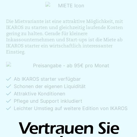
Die Mietvariante ist eine attraktive Möglichkeit, mit
IKAROS zu starten und gleichzeitig laufende Kosten
gering zu halten. Gerade für kleinere
Inkassounternehmen und Start-ups ist die Miete ab
IKAROS starter ein wirtschaftlich interessanter
Einstieg.
Ab IKAROS starter verfügbar
Schonen der eigenen Liquidität
Attraktive Konditionen
Pflege und Support inkludiert
Leichter Umstieg auf weitere Edition von IKAROS
Vertrauen Sie