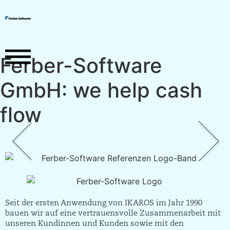
Ferber-Software
GmbH: we help cash
flow
Think IT. Build
Think IT. Build
Think IT. Build
IKAROS
Unter­nehmen
IKAROS
Unter­nehmen
IKAROS
Unter­nehmen
IT. Share IT.
IT. Share IT.
IT. Share IT.
Seit der ersten Anwendung von IKAROS im Jahr 1990
Hier klicken
Hier klicken
Hier klicken
Hier klicken
Hier klicken
Hier klicken
bauen wir auf eine vertrauensvolle Zusammenarbeit mit
unseren Kundinnen und Kunden sowie mit den